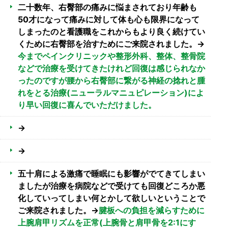
二十数年、右臀部の痛みに悩まされており年齢も
50才になって痛みに対して体も心も限界になって
しまったのと看護職をこれからもより良く続けてい
くために右臀部を治すためにご来院されました。→
今までペインクリニックや整形外科、整体、整骨院
などで治療を受けてきたけれど回復は感じられなか
ったのですが腰から右臀部に繋がる神経の捻れと腫
れをとる治療(ニューラルマニュピレーション)によ
り早い回復に喜んでいただけました。
→
→
五十肩による激痛で睡眠にも影響がでてきてしまい
ましたが治療を病院などで受けても回復どころか悪
化していってしまい何とかして欲しいということで
ご来院されました。→
腱板への負担を減らすために
上腕肩甲リズムを正常(上腕骨と肩甲骨を2:1にす