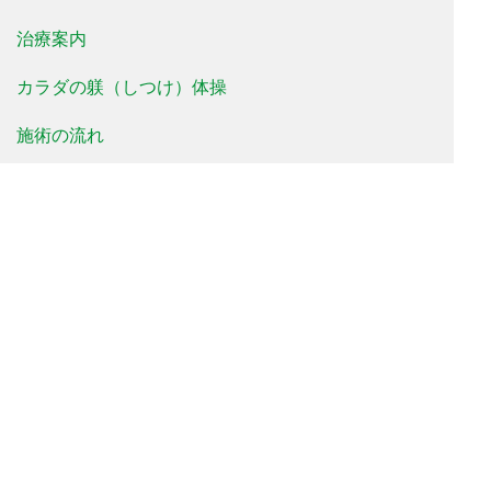
治療案内
カラダの躾（しつけ）体操
施術の流れ
料金について
治療事例
患者様の声
よくあるご質問
新着情報
院長便り
治療院便り