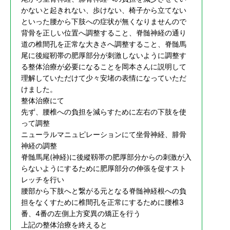
かないと起きれない、歩けない、椅子から立てない
といった腰から下肢への症状が無くなりませんので
背骨を正しい位置へ調整すること、脊髄神経の通り
道の椎間孔を正常な大きさへ調整すること、脊髄馬
尾に後縦靭帯の肥厚部分が刺激しないように調整す
る整体治療が必要になることを岡本さんに説明して
理解していただけて少々安堵の表情になっていただ
けました。
整体治療にて
先ず、腰椎への負担を減らすために左右の下肢を使
って調整
ニューラルマニュピレーションにて坐骨神経、腓骨
神経の調整
脊髄馬尾(神経)に後縱靱帯の肥厚部分からの刺激が入
らないようにするために肥厚部分の伸張を促すスト
レッチを行い
腰部から下肢へと繋がる元となる脊髄神経根への負
担をなくすために椎間孔を正常にするために腰椎3
番、4番の左側上方変異の矯正を行う
上記の整体治療を終えると