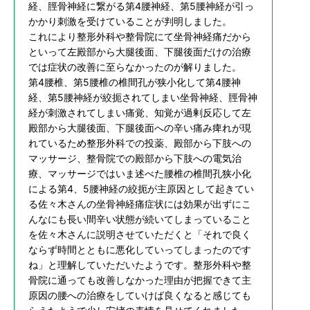
経、脛骨神経に繋がる第4腰神経、第5腰神経が引っ
かかり刺激を受けていることが判明しました。
これにより整形外科や整骨院にて坐骨神経痛だから
といって左殿部から大腿後面、下腿後面だけの治療
では症状の改善に至らなかったのが解りました。
第4腰椎、第5腰椎の椎間孔が狭小化して第4腰神
経、第5腰神経が絞扼されてしまい坐骨神経、脛骨神
経が刺激されてしまい痛覚、知覚が過剰反応して左
殿部から大腿後面、下腿後面への辛い痛み痺れが現
れているため整形外科での投薬、殿部から下肢への
マッサージ、整骨院での殿部から下肢への電気治
療、マッサージではいま述べた腰椎の椎間孔狭小化
による第4、5腰神経の絞扼が主原因として起きてい
る佐々木さんの坐骨神経痛症状には効果が出ずにこ
んなにも長い間辛い状態が続いてしまっていること
を佐々木さんに説明させていただくと「それで良く
ならず時間とともに悪化していってしまったのです
ね」と理解していただいたようです。整形外科や整
骨院に通っても改善しなかった理由が把握できて主
原因の腰への治療をしていけば良くなると感じても