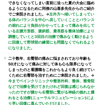
できなくなってしまい直前に迫った夏の大会に臨め
るようになるために同僚の山喜多先生からのご紹介
でご来院されました。→
左外方へ傾いてしまってい
る体のバランスを中心へ戻していくこととバランス
の崩れにより負担がかかってしまって痛みを出して
いる左腰方形筋、腹斜筋、最長筋を整体治療により
調整していくと3回目の治療で痛みなく動けるよう
に回復して野球部の練習にも問題なくでられるよう
になりました。
二十数年、右臀部の痛みに悩まされており年齢も
50才になって痛みに対して体も心も限界になって
しまったのと看護職をこれからもより良く続けてい
くために右臀部を治すためにご来院されました。→
今までペインクリニックや整形外科、整体、整骨院
などで治療を受けてきたけれど回復は感じられなか
ったのですが腰から右臀部に繋がる神経の捻れと腫
れをとる治療(ニューラルマニュピレーション)によ
り早い回復に喜んでいただけました。