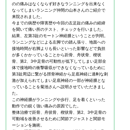
のの痛みはなくならず好きなランニングを出来なく
なってしまいランニング仲間の山本さんのご紹介で
来院されました。
今までの病歴や障害歴や今回の左足趾の痛みの経緯
を聞いて痛い所のテスト、チェックを行いました。
結果、左第3趾のモートン神経腫ということが判明。
ランニングなどによる左脚での踏ん張り、地面への
接地時間が右脚よりも長いといった影響などで負担
が多くかかっていることから距骨、舟状骨、楔状
骨、第2、3中足骨の可動性が低下してしまい足部全
体で接地時の衝撃吸収ができなくなっているために
第3趾周辺に繋がる脛骨神経から足底神経に過剰な刺
激が加えられてしまい足底神経の一部が神経腫とな
っていることを菊池さんへ説明させていただきまし
た。
この神経腫がランニングや歩行、足を着くといった
動作での鋭く強い痛みの原因でした。
整体治療で距骨、舟状骨、楔状骨、第2、3中足骨の
可動域を改善させるために関節アジャストと関節モ
ーションを施術。