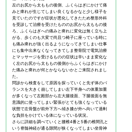
左のお尻から太ももの後側、ふくらはぎにかけて痛
みと痺れが生じてしまい良くなるかなと少し様子を
見ていたのですが症状が悪化してきたため整形外科
を受診して治療を受けたもののお尻から太ももの後
ろ、ふくらはぎへの痛みと痺れに変化は無く立ち上
がる、歩くのも大変で尚且つ椅子に座っている時に
も痛み痺れが強く出るようになってきてしまい仕事
にも集中出来なくなってきてしま整骨院で電気治療
とマッサージを受けるものの症状は辛いまま変化な
く左のお尻から太ももの後側からふくらはぎにかけ
た痛みと痺れが何とかならないかとご来院されまし
た。
問診から検査をして原因を探っていくと先ず体のバ
ランスを大きく崩してしまい左下半身への体重加重
が多くなって左殿部から左大腿後面、下腿後面を無
意識的に使ってしまい緊張がとても強くなっている
状態で左骨盤が前外下方へ傾き膝が外へ向いて過剰
な負担をかけている体になっている状況。
さらに詳細を調べていくと腰椎4番と5番の椎間孔と
いう脊髄神経が通る隙間が狭くなってしまい坐骨神