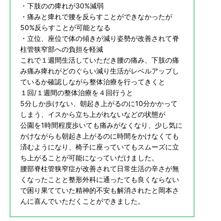
・下肢のの痺れが30%減弱
・痛みと痺れで腰を反らすことができなかったが
50%反らすことが可能となる
・立位、座位で体の傾きが減り姿勢が改善されて脊
柱管狭窄部への負担を軽減
これで１週間生活していただき腰の痛み、下肢の痛
み痛み痺れがどのぐらい減り生活がレベルアップし
ているか確認しながら整体治療を行ってきくと
１回/１週間の整体治療を４回行うと
5分しか歩けない、朝起き上がるのに10分かかって
しまう、イスから立ち上がれないなどの状態が
公園を1時間程度歩いても痛みがなくなり、少し気に
かけながらも朝起き上がるのに時間をかけなくても
済むようになり、椅子に座っていてもスムーズに立
ち上がることが可能になっていだけました。
腰部脊柱管狭窄症が改善されて日常生活の辛さが無
くなったことと整形外科に通ったても良くならない
で困り果てていた精神的不安も解消されたと岡本さ
んに喜んでいただくことができました。