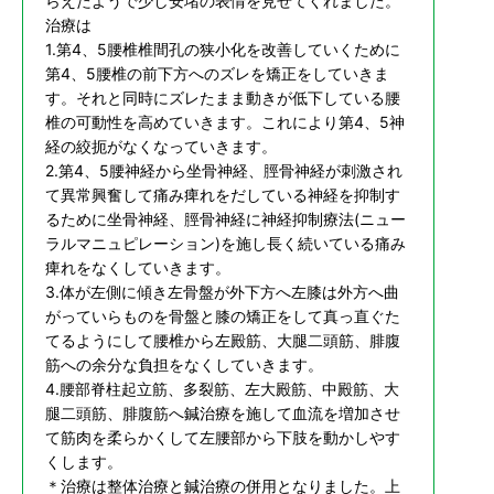
らえたようで少し安堵の表情を見せてくれました。
治療は
1.第4、5腰椎椎間孔の狭小化を改善していくために
第4、5腰椎の前下方へのズレを矯正をしていきま
す。それと同時にズレたまま動きが低下している腰
椎の可動性を高めていきます。これにより第4、5神
経の絞扼がなくなっていきます。
2.第4、5腰神経から坐骨神経、脛骨神経が刺激され
て異常興奮して痛み痺れをだしている神経を抑制す
るために坐骨神経、脛骨神経に神経抑制療法(ニュー
ラルマニュピレーション)を施し長く続いている痛み
痺れをなくしていきます。
3.体が左側に傾き左骨盤が外下方へ左膝は外方へ曲
がっていらものを骨盤と膝の矯正をして真っ直ぐた
てるようにして腰椎から左殿筋、大腿二頭筋、腓腹
筋への余分な負担をなくしていきます。
4.腰部脊柱起立筋、多裂筋、左大殿筋、中殿筋、大
腿二頭筋、腓腹筋へ鍼治療を施して血流を増加させ
て筋肉を柔らかくして左腰部から下肢を動かしやす
くします。
＊治療は整体治療と鍼治療の併用となりました。上