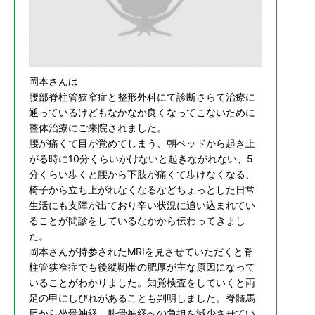
岡本さんは
腰部脊柱管狭窄症と整形外科にて診断さらて治療に
通っているけどもなかなか良くなってこないために
整体治療にご来院されました。
腰が痛くて目が覚めてしまう、朝ベッドから起き上
がる時に10分くらいかけないと起きながれない、5
分くらい歩くと腰から下肢が痛くて歩けなくなる、
椅子から立ち上がれなくなるなどちょっとした日常
生活にも支障が出ており辛い状況に追い込まれてい
ることが問診をしているなかから伝わってきまし
た。
岡本さんが持参されたMRIを見させていただくと脊
柱管狭窄症でも後縱靭帯の肥厚が主な原因になって
いることがわかりました。知覚検査をしていくと両
足の甲にしびれがあることも判明しました。脊髄馬
尾から坐骨神経、腓骨神経への負担を減少させてい