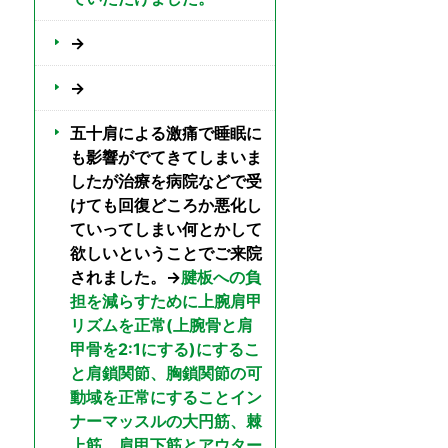
→
→
五十肩による激痛で睡眠に
も影響がでてきてしまいま
したが治療を病院などで受
けても回復どころか悪化し
ていってしまい何とかして
欲しいということでご来院
されました。→
腱板への負
担を減らすために上腕肩甲
リズムを正常(上腕骨と肩
甲骨を2:1にする)にするこ
と肩鎖関節、胸鎖関節の可
動域を正常にすることイン
ナーマッスルの大円筋、棘
上筋、肩甲下筋とアウター