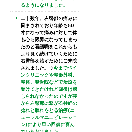
るようになりました。
二十数年、右臀部の痛みに
悩まされており年齢も50
才になって痛みに対して体
も心も限界になってしまっ
たのと看護職をこれからも
より良く続けていくために
右臀部を治すためにご来院
されました。→
今までペイ
ンクリニックや整形外科、
整体、整骨院などで治療を
受けてきたけれど回復は感
じられなかったのですが腰
から右臀部に繋がる神経の
捻れと腫れをとる治療(ニ
ューラルマニュピレーショ
ン)により早い回復に喜ん
でいただけました。