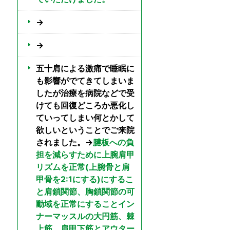
→
→
五十肩による激痛で睡眠に
も影響がでてきてしまいま
したが治療を病院などで受
けても回復どころか悪化し
ていってしまい何とかして
欲しいということでご来院
されました。→
腱板への負
担を減らすために上腕肩甲
リズムを正常(上腕骨と肩
甲骨を2:1にする)にするこ
と肩鎖関節、胸鎖関節の可
動域を正常にすることイン
ナーマッスルの大円筋、棘
上筋、肩甲下筋とアウター