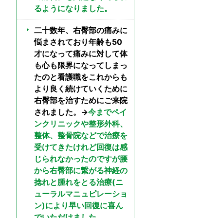
るようになりました。
二十数年、右臀部の痛みに
悩まされており年齢も50
才になって痛みに対して体
も心も限界になってしまっ
たのと看護職をこれからも
より良く続けていくために
右臀部を治すためにご来院
されました。→
今までペイ
ンクリニックや整形外科、
整体、整骨院などで治療を
受けてきたけれど回復は感
じられなかったのですが腰
から右臀部に繋がる神経の
捻れと腫れをとる治療(ニ
ューラルマニュピレーショ
ン)により早い回復に喜ん
でいただけました。