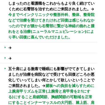
しまったのと看護職をこれからもより良く続けてい
くために右臀部を治すためにご来院されました。→
今までペインクリニックや整形外科、整体、整骨院
などで治療を受けてきたけれど回復は感じられなか
ったのですが腰から右臀部に繋がる神経の捻れと腫
れをとる治療(ニューラルマニュピレーション)によ
り早い回復に喜んでいただけました。
→
→
五十肩による激痛で睡眠にも影響がでてきてしまい
ましたが治療を病院などで受けても回復どころか悪
化していってしまい何とかして欲しいということで
ご来院されました。→
腱板への負担を減らすために
上腕肩甲リズムを正常(上腕骨と肩甲骨を2:1にす
る)にすること肩鎖関節、胸鎖関節の可動域を正常
にすることインナーマッスルの大円筋、棘上筋、肩