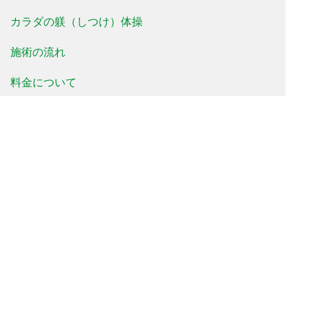
カラダの躾（しつけ）体操
施術の流れ
料金について
治療事例
患者様の声
よくあるご質問
新着情報
院長便り
治療院便り
当院について