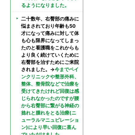
るようになりました。
二十数年、右臀部の痛みに
悩まされており年齢も50
才になって痛みに対して体
も心も限界になってしまっ
たのと看護職をこれからも
より良く続けていくために
右臀部を治すためにご来院
されました。→
今までペイ
ンクリニックや整形外科、
整体、整骨院などで治療を
受けてきたけれど回復は感
じられなかったのですが腰
から右臀部に繋がる神経の
捻れと腫れをとる治療(ニ
ューラルマニュピレーショ
ン)により早い回復に喜ん
でいただけました。