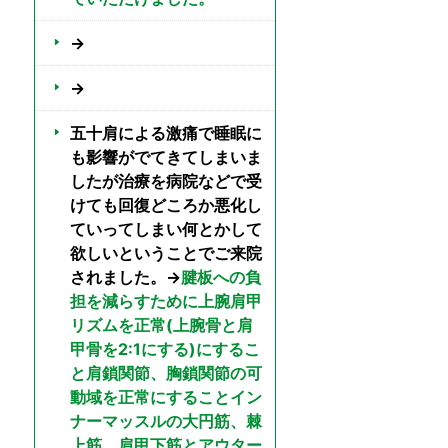
→
→
五十肩による激痛で睡眠に
も影響がでてきてしまいま
したが治療を病院などで受
けても回復どころか悪化し
ていってしまい何とかして
欲しいということでご来院
されました。→
腱板への負
担を減らすために上腕肩甲
リズムを正常(上腕骨と肩
甲骨を2:1にする)にするこ
と肩鎖関節、胸鎖関節の可
動域を正常にすることイン
ナーマッスルの大円筋、棘
上筋、肩甲下筋とアウター