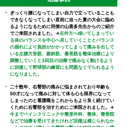
ぎっくり腰になってしまい自力で立っていることも
できなくなってしまい直前に迫った夏の大会に臨め
るようになるために同僚の山喜多先生からのご紹介
でご来院されました。→
左外方へ傾いてしまってい
る体のバランスを中心へ戻していくこととバランス
の崩れにより負担がかかってしまって痛みを出して
いる左腰方形筋、腹斜筋、最長筋を整体治療により
調整していくと3回目の治療で痛みなく動けるよう
に回復して野球部の練習にも問題なくでられるよう
になりました。
二十数年、右臀部の痛みに悩まされており年齢も
50才になって痛みに対して体も心も限界になって
しまったのと看護職をこれからもより良く続けてい
くために右臀部を治すためにご来院されました。→
今までペインクリニックや整形外科、整体、整骨院
などで治療を受けてきたけれど回復は感じられなか