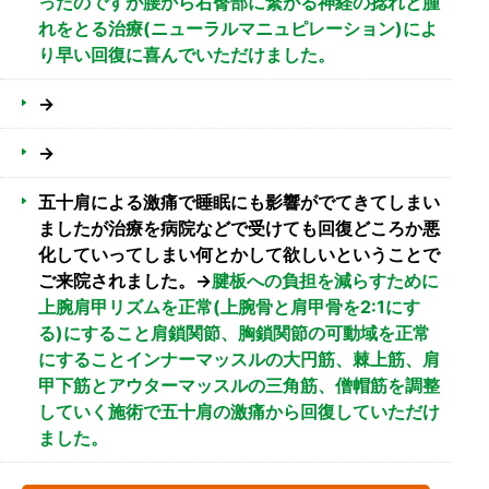
ったのですが腰から右臀部に繋がる神経の捻れと腫
れをとる治療(ニューラルマニュピレーション)によ
り早い回復に喜んでいただけました。
→
→
五十肩による激痛で睡眠にも影響がでてきてしまい
ましたが治療を病院などで受けても回復どころか悪
化していってしまい何とかして欲しいということで
ご来院されました。→
腱板への負担を減らすために
上腕肩甲リズムを正常(上腕骨と肩甲骨を2:1にす
る)にすること肩鎖関節、胸鎖関節の可動域を正常
にすることインナーマッスルの大円筋、棘上筋、肩
甲下筋とアウターマッスルの三角筋、僧帽筋を調整
していく施術で五十肩の激痛から回復していただけ
ました。