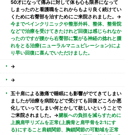
50才になって痛みに対して体も心も限界になって
しまったのと看護職をこれからもより良く続けてい
くために右臀部を治すためにご来院されました。→
今までペインクリニックや整形外科、整体、整骨院
などで治療を受けてきたけれど回復は感じられなか
ったのですが腰から右臀部に繋がる神経の捻れと腫
れをとる治療(ニューラルマニュピレーション)によ
り早い回復に喜んでいただけました。
→
→
五十肩による激痛で睡眠にも影響がでてきてしまい
ましたが治療を病院などで受けても回復どころか悪
化していってしまい何とかして欲しいということで
ご来院されました。→
腱板への負担を減らすために
上腕肩甲リズムを正常(上腕骨と肩甲骨を2:1にす
る)にすること肩鎖関節、胸鎖関節の可動域を正常