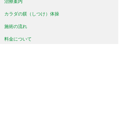
治療案内
カラダの躾（しつけ）体操
施術の流れ
料金について
治療事例
患者様の声
よくあるご質問
新着情報
院長便り
治療院便り
当院について