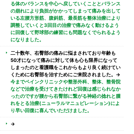
る体のバランスを中心へ戻していくこととバランス
の崩れにより負担がかかってしまって痛みを出して
いる左腰方形筋、腹斜筋、最長筋を整体治療により
調整していくと3回目の治療で痛みなく動けるよう
に回復して野球部の練習にも問題なくでられるよう
になりました。
二十数年、右臀部の痛みに悩まされており年齢も
50才になって痛みに対して体も心も限界になって
しまったのと看護職をこれからもより良く続けてい
くために右臀部を治すためにご来院されました。→
今までペインクリニックや整形外科、整体、整骨院
などで治療を受けてきたけれど回復は感じられなか
ったのですが腰から右臀部に繋がる神経の捻れと腫
れをとる治療(ニューラルマニュピレーション)によ
り早い回復に喜んでいただけました。
→