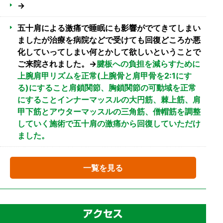
→
五十肩による激痛で睡眠にも影響がでてきてしまい
ましたが治療を病院などで受けても回復どころか悪
化していってしまい何とかして欲しいということで
ご来院されました。→
腱板への負担を減らすために
上腕肩甲リズムを正常(上腕骨と肩甲骨を2:1にす
る)にすること肩鎖関節、胸鎖関節の可動域を正常
にすることインナーマッスルの大円筋、棘上筋、肩
甲下筋とアウターマッスルの三角筋、僧帽筋を調整
していく施術で五十肩の激痛から回復していただけ
ました。
一覧を見る