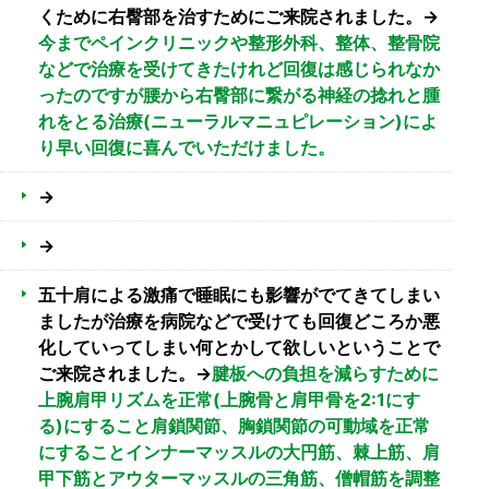
くために右臀部を治すためにご来院されました。→
今までペインクリニックや整形外科、整体、整骨院
などで治療を受けてきたけれど回復は感じられなか
ったのですが腰から右臀部に繋がる神経の捻れと腫
れをとる治療(ニューラルマニュピレーション)によ
り早い回復に喜んでいただけました。
→
→
五十肩による激痛で睡眠にも影響がでてきてしまい
ましたが治療を病院などで受けても回復どころか悪
化していってしまい何とかして欲しいということで
ご来院されました。→
腱板への負担を減らすために
上腕肩甲リズムを正常(上腕骨と肩甲骨を2:1にす
る)にすること肩鎖関節、胸鎖関節の可動域を正常
にすることインナーマッスルの大円筋、棘上筋、肩
甲下筋とアウターマッスルの三角筋、僧帽筋を調整