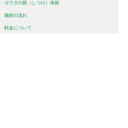
カラダの躾（しつけ）体操
施術の流れ
料金について
治療事例
患者様の声
よくあるご質問
新着情報
院長便り
治療院便り
当院について