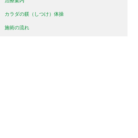
治療案内
カラダの躾（しつけ）体操
施術の流れ
料金について
治療事例
患者様の声
よくあるご質問
新着情報
院長便り
治療院便り
当院について