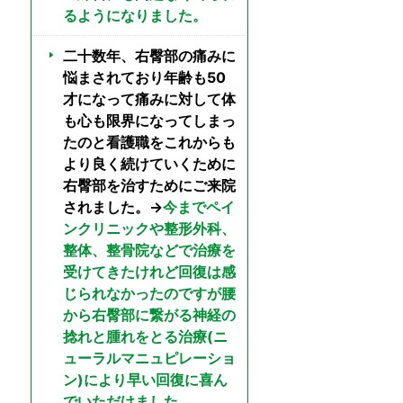
るようになりました。
二十数年、右臀部の痛みに
悩まされており年齢も50
才になって痛みに対して体
も心も限界になってしまっ
たのと看護職をこれからも
より良く続けていくために
右臀部を治すためにご来院
されました。→
今までペイ
ンクリニックや整形外科、
整体、整骨院などで治療を
受けてきたけれど回復は感
じられなかったのですが腰
から右臀部に繋がる神経の
捻れと腫れをとる治療(ニ
ューラルマニュピレーショ
ン)により早い回復に喜ん
でいただけました。