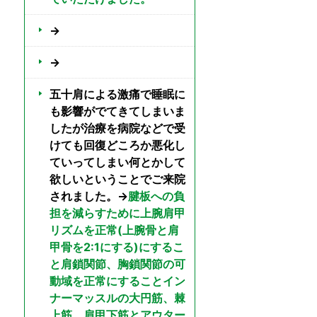
→
→
五十肩による激痛で睡眠に
も影響がでてきてしまいま
したが治療を病院などで受
けても回復どころか悪化し
ていってしまい何とかして
欲しいということでご来院
されました。→
腱板への負
担を減らすために上腕肩甲
リズムを正常(上腕骨と肩
甲骨を2:1にする)にするこ
と肩鎖関節、胸鎖関節の可
動域を正常にすることイン
ナーマッスルの大円筋、棘
上筋、肩甲下筋とアウター