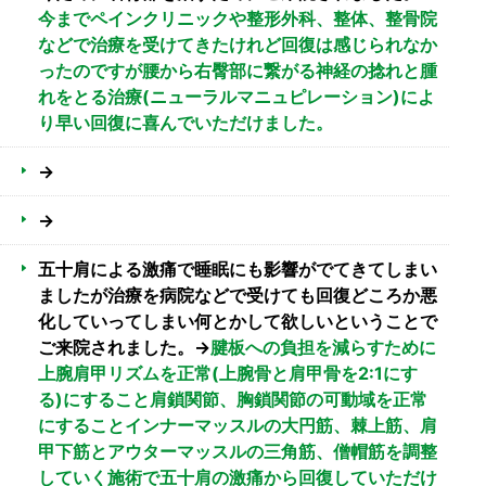
今までペインクリニックや整形外科、整体、整骨院
などで治療を受けてきたけれど回復は感じられなか
ったのですが腰から右臀部に繋がる神経の捻れと腫
れをとる治療(ニューラルマニュピレーション)によ
り早い回復に喜んでいただけました。
→
→
五十肩による激痛で睡眠にも影響がでてきてしまい
ましたが治療を病院などで受けても回復どころか悪
化していってしまい何とかして欲しいということで
ご来院されました。→
腱板への負担を減らすために
上腕肩甲リズムを正常(上腕骨と肩甲骨を2:1にす
る)にすること肩鎖関節、胸鎖関節の可動域を正常
にすることインナーマッスルの大円筋、棘上筋、肩
甲下筋とアウターマッスルの三角筋、僧帽筋を調整
していく施術で五十肩の激痛から回復していただけ