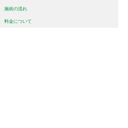
施術の流れ
料金について
治療事例
患者様の声
よくあるご質問
新着情報
院長便り
治療院便り
当院について
お問い合わせ