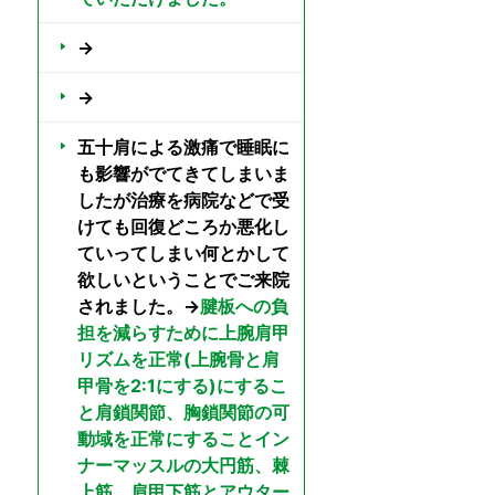
→
→
五十肩による激痛で睡眠に
も影響がでてきてしまいま
したが治療を病院などで受
けても回復どころか悪化し
ていってしまい何とかして
欲しいということでご来院
されました。→
腱板への負
担を減らすために上腕肩甲
リズムを正常(上腕骨と肩
甲骨を2:1にする)にするこ
と肩鎖関節、胸鎖関節の可
動域を正常にすることイン
ナーマッスルの大円筋、棘
上筋、肩甲下筋とアウター