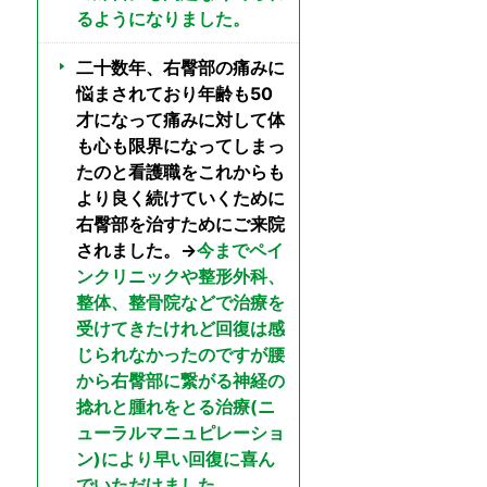
るようになりました。
二十数年、右臀部の痛みに
悩まされており年齢も50
才になって痛みに対して体
も心も限界になってしまっ
たのと看護職をこれからも
より良く続けていくために
右臀部を治すためにご来院
されました。→
今までペイ
ンクリニックや整形外科、
整体、整骨院などで治療を
受けてきたけれど回復は感
じられなかったのですが腰
から右臀部に繋がる神経の
捻れと腫れをとる治療(ニ
ューラルマニュピレーショ
ン)により早い回復に喜ん
でいただけました。