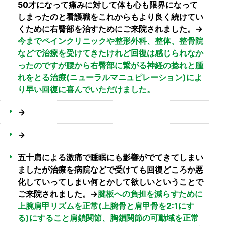
50才になって痛みに対して体も心も限界になって
しまったのと看護職をこれからもより良く続けてい
くために右臀部を治すためにご来院されました。→
今までペインクリニックや整形外科、整体、整骨院
などで治療を受けてきたけれど回復は感じられなか
ったのですが腰から右臀部に繋がる神経の捻れと腫
れをとる治療(ニューラルマニュピレーション)によ
り早い回復に喜んでいただけました。
→
→
五十肩による激痛で睡眠にも影響がでてきてしまい
ましたが治療を病院などで受けても回復どころか悪
化していってしまい何とかして欲しいということで
ご来院されました。→
腱板への負担を減らすために
上腕肩甲リズムを正常(上腕骨と肩甲骨を2:1にす
る)にすること肩鎖関節、胸鎖関節の可動域を正常