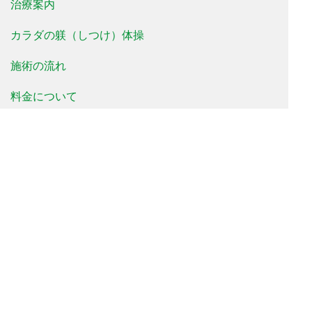
治療案内
カラダの躾（しつけ）体操
施術の流れ
料金について
治療事例
患者様の声
よくあるご質問
新着情報
院長便り
治療院便り
当院について