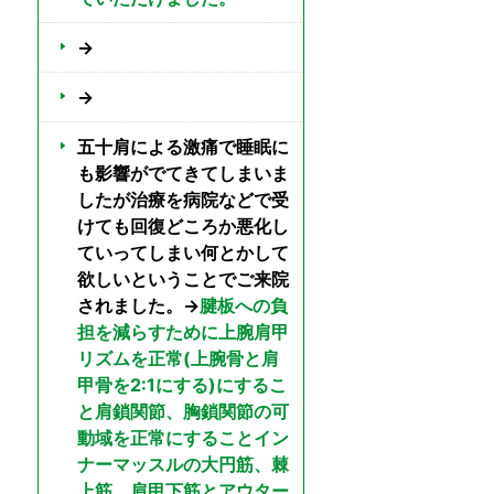
→
→
五十肩による激痛で睡眠に
も影響がでてきてしまいま
したが治療を病院などで受
けても回復どころか悪化し
ていってしまい何とかして
欲しいということでご来院
されました。→
腱板への負
担を減らすために上腕肩甲
リズムを正常(上腕骨と肩
甲骨を2:1にする)にするこ
と肩鎖関節、胸鎖関節の可
動域を正常にすることイン
ナーマッスルの大円筋、棘
上筋、肩甲下筋とアウター