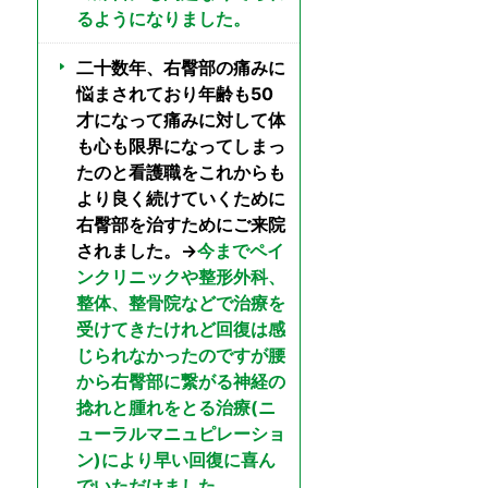
るようになりました。
二十数年、右臀部の痛みに
悩まされており年齢も50
才になって痛みに対して体
も心も限界になってしまっ
たのと看護職をこれからも
より良く続けていくために
右臀部を治すためにご来院
されました。→
今までペイ
ンクリニックや整形外科、
整体、整骨院などで治療を
受けてきたけれど回復は感
じられなかったのですが腰
から右臀部に繋がる神経の
捻れと腫れをとる治療(ニ
ューラルマニュピレーショ
ン)により早い回復に喜ん
でいただけました。