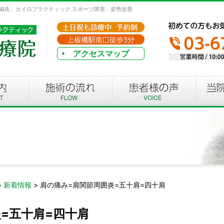
、鍼灸、カイロプラクティック スポーツ障害、姿勢改善
アクセスマップ
>
新着情報
>
肩の痛み=肩関節周囲炎=五十肩=四十肩
=五十肩=四十肩