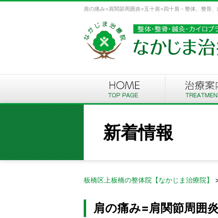
肩の痛み=肩関節周囲炎=五十肩=四十肩 - 整体、整骨
新着情報
板橋区上板橋の整体院【なかじま治療院】
肩の痛み=肩関節周囲炎