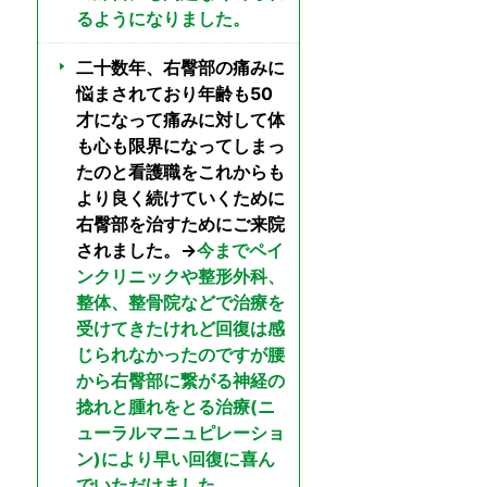
るようになりました。
二十数年、右臀部の痛みに
悩まされており年齢も50
才になって痛みに対して体
も心も限界になってしまっ
たのと看護職をこれからも
より良く続けていくために
右臀部を治すためにご来院
されました。→
今までペイ
ンクリニックや整形外科、
整体、整骨院などで治療を
受けてきたけれど回復は感
じられなかったのですが腰
から右臀部に繋がる神経の
捻れと腫れをとる治療(ニ
ューラルマニュピレーショ
ン)により早い回復に喜ん
でいただけました。