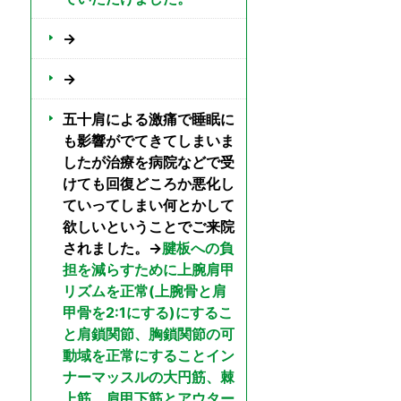
→
→
五十肩による激痛で睡眠に
も影響がでてきてしまいま
したが治療を病院などで受
けても回復どころか悪化し
ていってしまい何とかして
欲しいということでご来院
されました。→
腱板への負
担を減らすために上腕肩甲
リズムを正常(上腕骨と肩
甲骨を2:1にする)にするこ
と肩鎖関節、胸鎖関節の可
動域を正常にすることイン
ナーマッスルの大円筋、棘
上筋、肩甲下筋とアウター