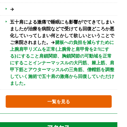
→
五十肩による激痛で睡眠にも影響がでてきてしまい
ましたが治療を病院などで受けても回復どころか悪
化していってしまい何とかして欲しいということで
ご来院されました。→
腱板への負担を減らすために
上腕肩甲リズムを正常(上腕骨と肩甲骨を2:1にす
る)にすること肩鎖関節、胸鎖関節の可動域を正常
にすることインナーマッスルの大円筋、棘上筋、肩
甲下筋とアウターマッスルの三角筋、僧帽筋を調整
していく施術で五十肩の激痛から回復していただけ
ました。
一覧を見る