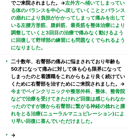
でご来院されました。→
左外方へ傾いてしまってい
る体のバランスを中心へ戻していくこととバランス
の崩れにより負担がかかってしまって痛みを出して
いる左腰方形筋、腹斜筋、最長筋を整体治療により
調整していくと3回目の治療で痛みなく動けるよう
に回復して野球部の練習にも問題なくでられるよう
になりました。
二十数年、右臀部の痛みに悩まされており年齢も
50才になって痛みに対して体も心も限界になって
しまったのと看護職をこれからもより良く続けてい
くために右臀部を治すためにご来院されました。→
今までペインクリニックや整形外科、整体、整骨院
などで治療を受けてきたけれど回復は感じられなか
ったのですが腰から右臀部に繋がる神経の捻れと腫
れをとる治療(ニューラルマニュピレーション)によ
り早い回復に喜んでいただけました。
→