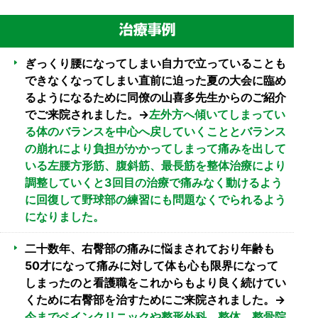
ぎっくり腰になってしまい自力で立っていることも
できなくなってしまい直前に迫った夏の大会に臨め
るようになるために同僚の山喜多先生からのご紹介
でご来院されました。→
左外方へ傾いてしまってい
る体のバランスを中心へ戻していくこととバランス
の崩れにより負担がかかってしまって痛みを出して
いる左腰方形筋、腹斜筋、最長筋を整体治療により
調整していくと3回目の治療で痛みなく動けるよう
に回復して野球部の練習にも問題なくでられるよう
になりました。
二十数年、右臀部の痛みに悩まされており年齢も
50才になって痛みに対して体も心も限界になって
しまったのと看護職をこれからもより良く続けてい
くために右臀部を治すためにご来院されました。→
今までペインクリニックや整形外科、整体、整骨院