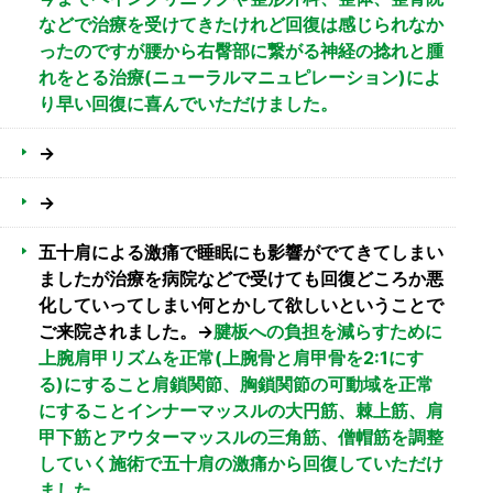
などで治療を受けてきたけれど回復は感じられなか
ったのですが腰から右臀部に繋がる神経の捻れと腫
れをとる治療(ニューラルマニュピレーション)によ
り早い回復に喜んでいただけました。
→
→
五十肩による激痛で睡眠にも影響がでてきてしまい
ましたが治療を病院などで受けても回復どころか悪
化していってしまい何とかして欲しいということで
ご来院されました。→
腱板への負担を減らすために
上腕肩甲リズムを正常(上腕骨と肩甲骨を2:1にす
る)にすること肩鎖関節、胸鎖関節の可動域を正常
にすることインナーマッスルの大円筋、棘上筋、肩
甲下筋とアウターマッスルの三角筋、僧帽筋を調整
していく施術で五十肩の激痛から回復していただけ
ました。