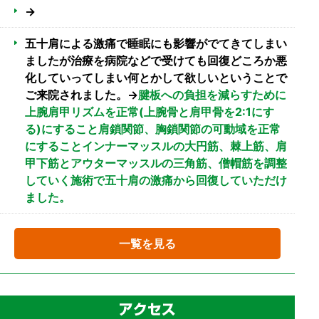
→
五十肩による激痛で睡眠にも影響がでてきてしまい
ましたが治療を病院などで受けても回復どころか悪
化していってしまい何とかして欲しいということで
ご来院されました。→
腱板への負担を減らすために
上腕肩甲リズムを正常(上腕骨と肩甲骨を2:1にす
る)にすること肩鎖関節、胸鎖関節の可動域を正常
にすることインナーマッスルの大円筋、棘上筋、肩
甲下筋とアウターマッスルの三角筋、僧帽筋を調整
していく施術で五十肩の激痛から回復していただけ
ました。
一覧を見る