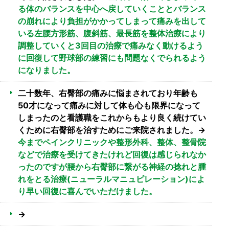
る体のバランスを中心へ戻していくこととバランス
の崩れにより負担がかかってしまって痛みを出して
いる左腰方形筋、腹斜筋、最長筋を整体治療により
調整していくと3回目の治療で痛みなく動けるよう
に回復して野球部の練習にも問題なくでられるよう
になりました。
二十数年、右臀部の痛みに悩まされており年齢も
50才になって痛みに対して体も心も限界になって
しまったのと看護職をこれからもより良く続けてい
くために右臀部を治すためにご来院されました。→
今までペインクリニックや整形外科、整体、整骨院
などで治療を受けてきたけれど回復は感じられなか
ったのですが腰から右臀部に繋がる神経の捻れと腫
れをとる治療(ニューラルマニュピレーション)によ
り早い回復に喜んでいただけました。
→