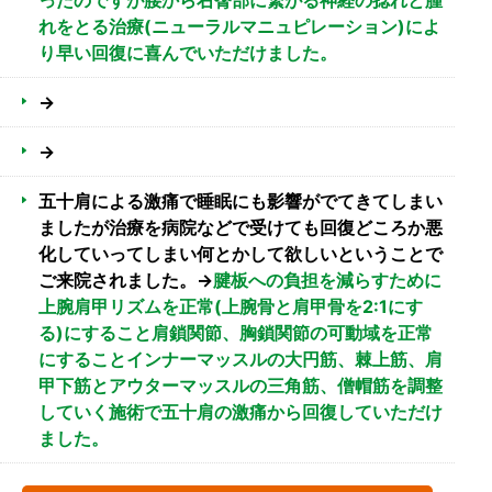
ったのですが腰から右臀部に繋がる神経の捻れと腫
れをとる治療(ニューラルマニュピレーション)によ
り早い回復に喜んでいただけました。
→
→
五十肩による激痛で睡眠にも影響がでてきてしまい
ましたが治療を病院などで受けても回復どころか悪
化していってしまい何とかして欲しいということで
ご来院されました。→
腱板への負担を減らすために
上腕肩甲リズムを正常(上腕骨と肩甲骨を2:1にす
る)にすること肩鎖関節、胸鎖関節の可動域を正常
にすることインナーマッスルの大円筋、棘上筋、肩
甲下筋とアウターマッスルの三角筋、僧帽筋を調整
していく施術で五十肩の激痛から回復していただけ
ました。