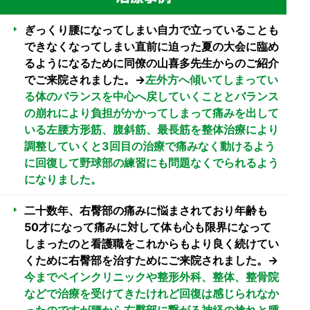
ぎっくり腰になってしまい自力で立っていることも
できなくなってしまい直前に迫った夏の大会に臨め
るようになるために同僚の山喜多先生からのご紹介
でご来院されました。→
左外方へ傾いてしまってい
る体のバランスを中心へ戻していくこととバランス
の崩れにより負担がかかってしまって痛みを出して
いる左腰方形筋、腹斜筋、最長筋を整体治療により
調整していくと3回目の治療で痛みなく動けるよう
に回復して野球部の練習にも問題なくでられるよう
になりました。
二十数年、右臀部の痛みに悩まされており年齢も
50才になって痛みに対して体も心も限界になって
しまったのと看護職をこれからもより良く続けてい
くために右臀部を治すためにご来院されました。→
今までペインクリニックや整形外科、整体、整骨院
などで治療を受けてきたけれど回復は感じられなか